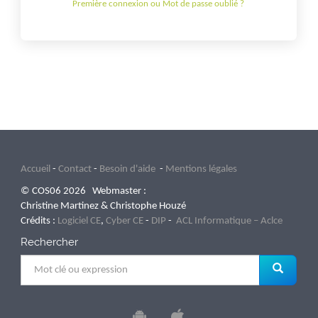
Première connexion ou Mot de passe oublié ?
Accueil
-
Contact
-
Besoin d'aide
-
Mentions légales
© COS06 2026 Webmaster :
Christine Martinez & Christophe Houzé
Crédits :
Logiciel CE
,
Cyber CE
-
DIP
-
ACL Informatique – Aclce
Rechercher