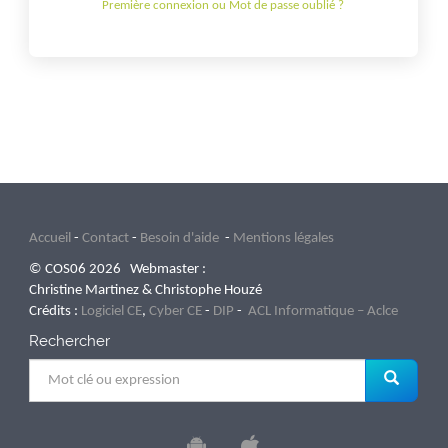
Première connexion ou Mot de passe oublié ?
Accueil
-
Contact
-
Besoin d'aide
-
Mentions légales
© COS06 2026 Webmaster :
Christine Martinez & Christophe Houzé
Crédits :
Logiciel CE
,
Cyber CE
-
DIP
-
ACL Informatique – Aclce
Rechercher