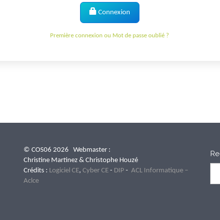
Connexion
Première connexion ou Mot de passe oublié ?
© COS06 2026 Webmaster :
Re
Christine Martinez & Christophe Houzé
Crédits :
Logiciel CE
,
Cyber CE
-
DIP
-
ACL Informatique –
Aclce